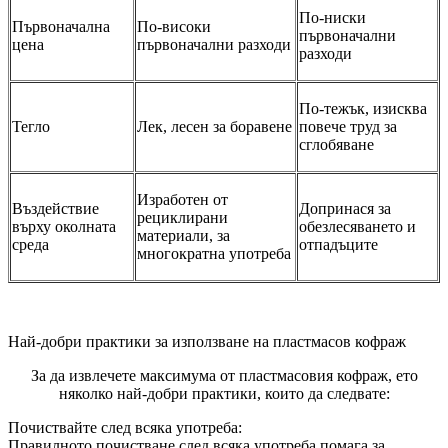
По-ниски
Първоначална
По-високи
първоначални
цена
първоначални разходи
разходи
По-тежък, изисква
Тегло
Лек, лесен за боравене
повече труд за
сглобяване
Изработен от
Въздействие
Допринася за
рециклирани
върху околната
обезлесяването и
материали, за
среда
отпадъците
многократна употреба
Най-добри практики за използване на пластмасов кофраж
За да извлечете максимума от пластмасовия кофраж, ето
няколко най-добри практики, които да следвате:
Почиствайте след всяка употреба:
Правилното почистване след всяка употреба помага за