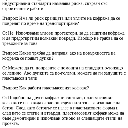
индустриални стандарти намалява риска, свързан със
строителните работи.
Въпрос: Има ли риск краищата или ъглите на кофража да се
повредят по време на транспортиране?
О: Не. Използваме ъглови протектори, за да защитим кофража
и да предотвратим всякакви повреди. Изобщо не трябва да се
тревожите за това.
Въпрос: Какво трябва да направя, ако на повърхността на
кофража се появят дупки?
О: Можете да ги поправите с помощта на стандартно-топящо
се лепило. Ако дупките са по-големи, можете да ги запушите с
пластмасови тапи.
Въпрос: Как работи пластмасовият кофраж?
О: Подобно на други кофражни системи, пластмасовият
кофраж се изгражда около определената зона за изливане на
бетон. След като бетонът се излее в пластмасовата форма и
след като се стегне и втвърди, пластмасовият кофраж може да
бъде демонтиран и използван отново за следващите етапи на
проекта.