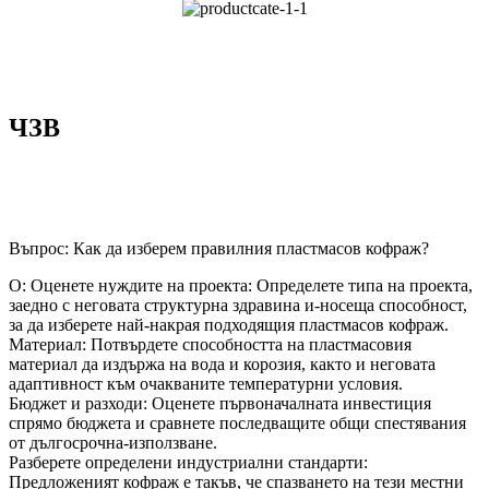
ЧЗВ
Въпрос: Как да изберем правилния пластмасов кофраж?
О: Оценете нуждите на проекта: Определете типа на проекта,
заедно с неговата структурна здравина и-носеща способност,
за да изберете най-накрая подходящия пластмасов кофраж.
Материал: Потвърдете способността на пластмасовия
материал да издържа на вода и корозия, както и неговата
адаптивност към очакваните температурни условия.
Бюджет и разходи: Оценете първоначалната инвестиция
спрямо бюджета и сравнете последващите общи спестявания
от дългосрочна-използване.
Разберете определени индустриални стандарти:
Предложеният кофраж е такъв, че спазването на тези местни