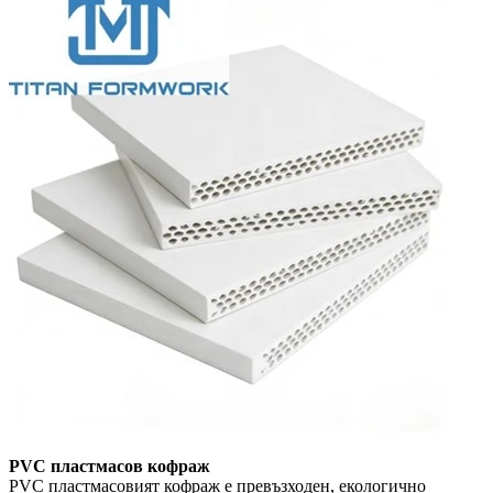
PVC пластмасов кофраж
PVC пластмасовият кофраж е превъзходен, екологично