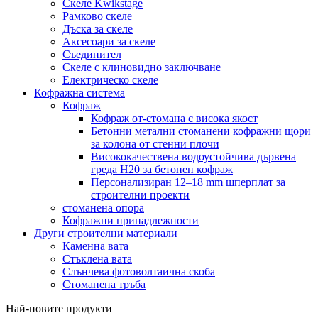
Скеле Kwikstage
Рамково скеле
Дъска за скеле
Аксесоари за скеле
Съединител
Скеле с клиновидно заключване
Електрическо скеле
Кофражна система
Кофраж
Кофраж от-стомана с висока якост
Бетонни метални стоманени кофражни щори
за колона от стенни плочи
Висококачествена водоустойчива дървена
греда H20 за бетонен кофраж
Персонализиран 12–18 mm шперплат за
строителни проекти
стоманена опора
Кофражни принадлежности
Други строителни материали
Каменна вата
Стъклена вата
Слънчева фотоволтаична скоба
Стоманена тръба
Най-новите продукти