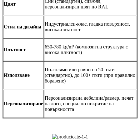
Син (стандартен), сив/бял,
Цвят
персонализиран цвят по RAL
Индустриален-клас, гладка повърхност,
Стил на дизайна
висока-плътност
650-780 kg/m³ (композитна структура с
Плътност
висока плътност)
По-голямо или равно на 50 пъти
Използване
(стандартно), до 100+ пъти (при правилно
боравене)
Персонализирана дебелина/размер, печат
Персонализиране
на лого, специално покритие на
повърхността