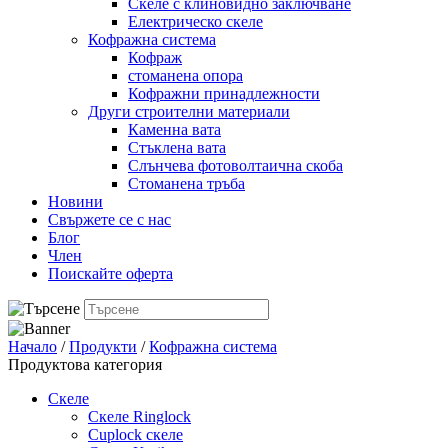
Скеле с клиновидно заключване
Електрическо скеле
Кофражна система
Кофраж
стоманена опора
Кофражни принадлежности
Други строителни материали
Каменна вата
Стъклена вата
Слънчева фотоволтаична скоба
Стоманена тръба
Новини
Свържете се с нас
Блог
Член
Поискайте оферта
Начало
/
Продукти
/
Кофражна система
Продуктова категория
Скеле
Скеле Ringlock
Cuplock скеле