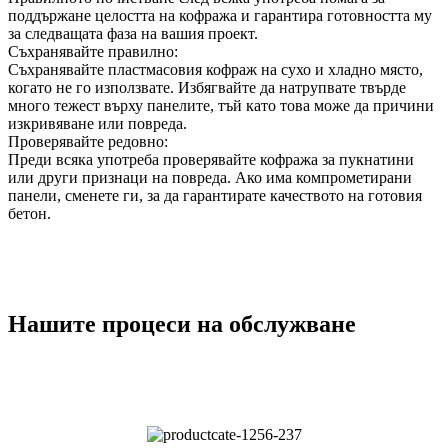
поддържане целостта на кофража и гарантира готовността му
за следващата фаза на вашия проект.
Съхранявайте правилно:
Съхранявайте пластмасовия кофраж на сухо и хладно място,
когато не го използвате. Избягвайте да натрупвате твърде
много тежест върху панелите, тъй като това може да причини
изкривяване или повреда.
Проверявайте редовно:
Преди всяка употреба проверявайте кофража за пукнатини
или други признаци на повреда. Ако има компрометирани
панели, сменете ги, за да гарантирате качеството на готовия
бетон.
Нашите процеси на обслужване