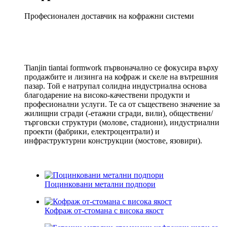
Професионален доставчик на кофражни системи
Tianjin tiantai formwork първоначално се фокусира върху
продажбите и лизинга на кофраж и скеле на вътрешния
пазар. Той е натрупал солидна индустриална основа
благодарение на високо-качествени продукти и
професионални услуги. Те са от съществено значение за
жилищни сгради (-етажни сгради, вили), обществени/
търговски структури (молове, стадиони), индустриални
проекти (фабрики, електроцентрали) и
инфраструктурни конструкции (мостове, язовири).
Поцинковани метални подпори
Кофраж от-стомана с висока якост