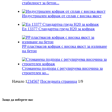
стабилност за бетон...
Индустриален кофраж от сплав с висока якост
En 13377 Стандартна греда H20 за кофраж
PP пластмасов кофраж с висока якост за изливане
на бетон
Стоманена подпора с регулируема височина за
строителен ко...
Начало
1
2
3
4
5
6
7
Последната страница
1/9
Защо да изберете нас