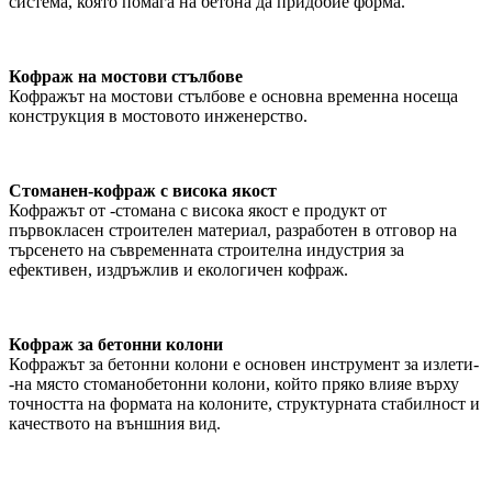
система, която помага на бетона да придобие форма.
Кофраж на мостови стълбове
Кофражът на мостови стълбове е основна временна носеща
конструкция в мостовото инженерство.
Стоманен-кофраж с висока якост
Кофражът от -стомана с висока якост е продукт от
първокласен строителен материал, разработен в отговор на
търсенето на съвременната строителна индустрия за
ефективен, издръжлив и екологичен кофраж.
Кофраж за бетонни колони
Кофражът за бетонни колони е основен инструмент за излети-
-на място стоманобетонни колони, който пряко влияе върху
точността на формата на колоните, структурната стабилност и
качеството на външния вид.