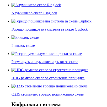
Алуминиево скеле Ringlock
Горещо поцинкована система за скеле Cuplock
Ринглок скеле
Регулируеми алуминиеви дъски за скеле
HDG рамково скеле за строителна площадка
Q235 стоманено горещо поцинковано скеле
Кофражна система