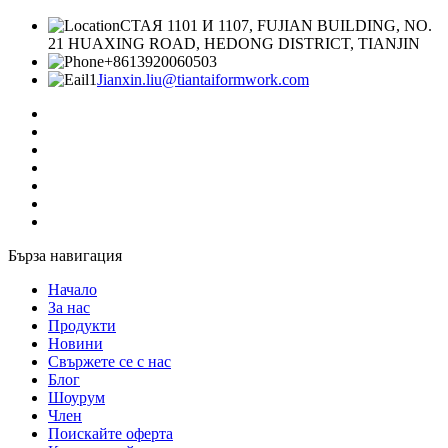
СТАЯ 1101 И 1107, FUJIAN BUILDING, NO.
21 HUAXING ROAD, HEDONG DISTRICT, TIANJIN
+8613920060503
Jianxin.liu@tiantaiformwork.com
Бърза навигация
Начало
За нас
Продукти
Новини
Свържете се с нас
Блог
Шоурум
Член
Поискайте оферта