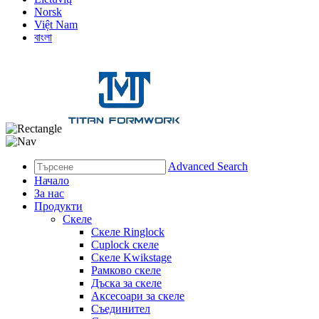
Norsk
Việt Nam
বাংলা
Advanced Search
Начало
За нас
Продукти
Скеле
Скеле Ringlock
Cuplock скеле
Скеле Kwikstage
Рамково скеле
Дъска за скеле
Аксесоари за скеле
Съединител