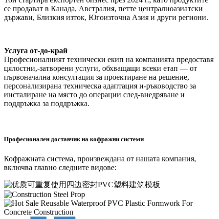
се продават в Канада, Австралия, петте централноазиатски
държави, Близкия изток, Югоизточна Азия и други региони.
Услуга от-до-край
Професионалният технически екип на компанията предоставя
цялостни,-затворени услуги, обхващащи всеки етап — от
първоначална консултация за проектиране на решение,
персонализирана техническа адаптация и-ръководство за
инсталиране на място до операции след-внедряване и
поддръжка за поддръжка.
Професионален доставчик на кофражни системи
Кофражната система, произвеждана от нашата компания,
включва главно следните видове: