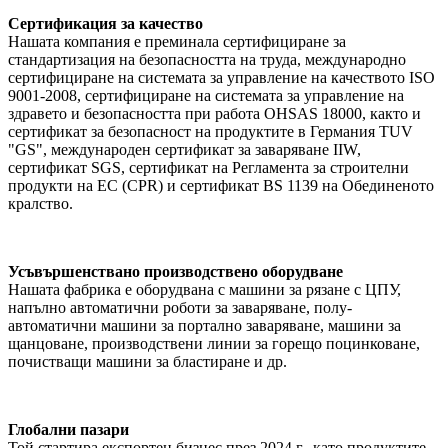
Сертификация за качество
Нашата компания е преминала сертифициране за
стандартизация на безопасността на труда, международно
сертифициране на системата за управление на качеството ISO
9001-2008, сертифициране на системата за управление на
здравето и безопасността при работа OHSAS 18000, както и
сертификат за безопасност на продуктите в Германия TUV
"GS", международен сертификат за заваряване IIW,
сертификат SGS, сертификат на Регламента за строителни
продукти на ЕС (CPR) и сертификат BS 1139 на Обединеното
кралство.
Усъвършенствано производствено оборудване
Нашата фабрика е оборудвана с машини за рязане с ЦПУ,
напълно автоматични роботи за заваряване, полу-
автоматични машини за портално заваряване, машини за
щанцоване, производствени линии за горещо поцинковане,
почистващи машини за бластиране и др.
Глобални пазари
Той стартира експортен бизнес през 2024 г., като продуктите