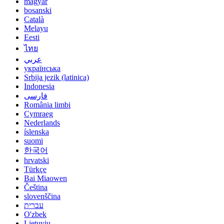
magyar
bosanski
Català
Melayu
Eesti
ไทย
عربي
українська
Srbija jezik (latinica)
Indonesia
فارسی
România limbi
Cymraeg
Nederlands
íslenska
suomi
한국어
hrvatski
Türkçe
Bai Miaowen
Čeština
slovenščina
עברית
O'zbek
Lietuvių