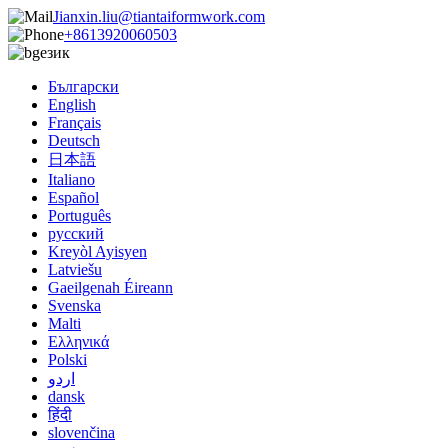
Jianxin.liu@tiantaiformwork.com
+8613920060503
език
Български
English
Français
Deutsch
日本語
Italiano
Español
Português
русский
Kreyòl Ayisyen
Latviešu
Gaeilgenah Éireann
Svenska
Malti
Ελληνικά
Polski
اردو
dansk
हिंदी
slovenčina