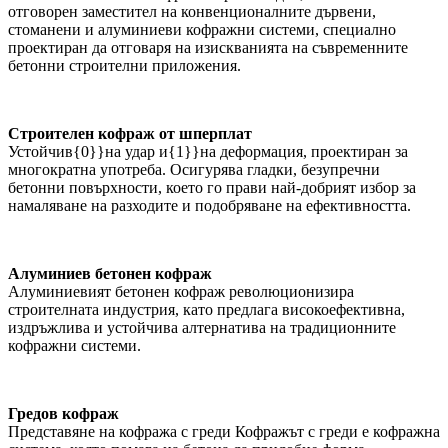
отговорен заместител на конвенционалните дървени,
стоманени и алуминиеви кофражни системи, специално
проектиран да отговаря на изискванията на съвременните
бетонни строителни приложения.
Строителен кофраж от шперплат
Устойчив{0}}на удар и{1}}на деформация, проектиран за
многократна употреба. Осигурява гладки, безупречни
бетонни повърхности, което го прави най-добрият избор за
намаляване на разходите и подобряване на ефективността.
Алуминиев бетонен кофраж
Алуминиевият бетонен кофраж революционизира
строителната индустрия, като предлага високоефективна,
издръжлива и устойчива алтернатива на традиционните
кофражни системи.
Гредов кофраж
Представяне на кофража с греди Кофражът с греди е кофражна