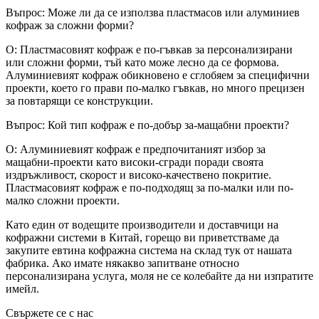
Въпрос: Може ли да се използва пластмасов или алуминиев
кофраж за сложни форми?
О: Пластмасовият кофраж е по-гъвкав за персонализирани
или сложни форми, тъй като може лесно да се формова.
Алуминиевият кофраж обикновено е сглобяем за специфични
проекти, което го прави по-малко гъвкав, но много прецизен
за повтарящи се конструкции.
Въпрос: Кой тип кофраж е по-добър за-мащабни проекти?
О: Алуминиевият кофраж е предпочитаният избор за
мащабни-проекти като високи-сгради поради своята
издръжливост, скорост и високо-качествено покритие.
Пластмасовият кофраж е по-подходящ за по-малки или по-
малко сложни проекти.
Като един от водещите производители и доставчици на
кофражни системи в Китай, горещо ви приветстваме да
закупите евтина кофражна система на склад тук от нашата
фабрика. Ако имате някакво запитване относно
персонализирана услуга, моля не се колебайте да ни изпратите
имейл.
Свържете се с нас