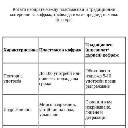
Когато избирате между пластмасови и традиционни
материали за кофраж, трябва да имате предвид няколко
фактора:
Традиционен
Характеристика
Пластмасов кофраж
(шперплат/
дървен) кофраж
Обикновено
До 100 употреби или
Повторна
издържа 5-10
повече с подходяща
употреба
употреби преди
грижа
разграждане
Склонни към
Много издръжлив,
изкривяване,
Издръжливост
устойчив на вода,
гниене и
химикали
деградация